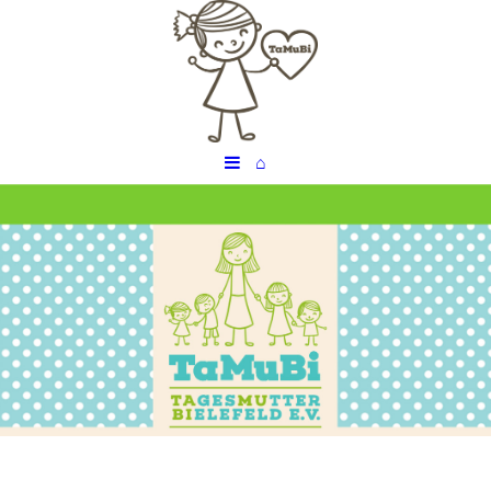
⌂
Titel
Untertitel